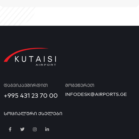
ᲓᲐᲒᲕᲘᲙᲐᲕᲨᲘᲠᲓᲘᲗ
ᲛᲝᲒᲕᲬᲔᲠᲔᲗ
INFODESK@AIRPORTS.GE
+995 431 23 70 00
ᲡᲝᲪᲘᲐᲚᲣᲠᲘ ᲥᲡᲔᲚᲔᲑᲘ