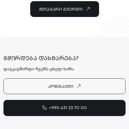
ᲛᲗᲐᲕᲐᲠᲘ ᲒᲕᲔᲠᲓᲘ
ᲒᲭᲘᲠᲓᲔᲑᲐ ᲓᲐᲮᲛᲐᲠᲔᲑᲐ?
დაუკავშირდი ჩვენს ცხელ ხაზს.
ᲙᲝᲜᲢᲐᲥᲢᲘ
+995 431 23 70 00